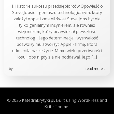
1. Historie sukcesu przedsiębiorców Opowieść o
Steve Jobsie - geniuszu technologicznym, który
założył Apple i zmienił świat Steve Jobs był nie
tylko genialnym inżynierem, ale również
wizjonerem, który przewidział przyszłość
technologii. Jego determinacja i wytrwałość
pozwoliły mu stworzyć Apple - firmę, która
odmieniła nasze życie. Mimo wielu przeciwności
losu, Jobs nigdy się nie poddawał. Jego […]
by
read more...
© 2026 Katedrakrytyki.pl. Built using WordPress and
Brite Theme .