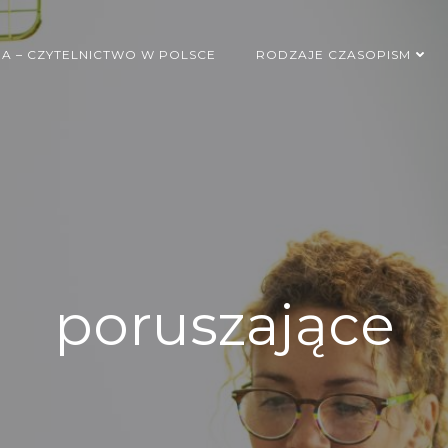
MA – CZYTELNICTWO W POLSCE
RODZAJE CZASOPISM
poruszające