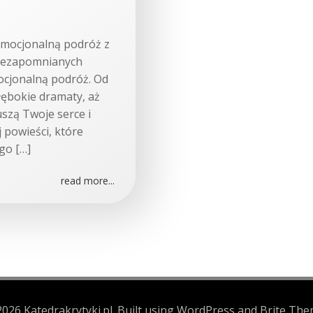
 emocjonalną podróż z
 niezapomnianych
mocjonalną podróż. Od
łębokie dramaty, aż
ruszą Twoje serce i
 powieści, które
go […]
read more...
026 Katedrakrytyki.pl. Built using WordPress and Brite The