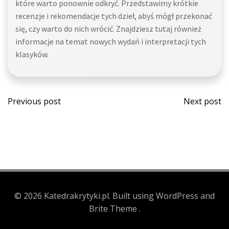
które warto ponownie odkryć. Przedstawimy krótkie
recenzje i rekomendacje tych dzieł, abyś mógł przekonać
się, czy warto do nich wrócić. Znajdziesz tutaj również
informacje na temat nowych wydań i interpretacji tych
klasyków.
Post
Post
Previous post
Next post
navigation
navi
© 2026 Katedrakrytyki.pl. Built using WordPress and
Brite Theme .