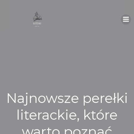
Skip
to
content
Najnowsze perełki
literackie, które
warto poznać